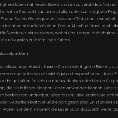
 frühere Ideen mit neuen Erkenntnissen zu verbinden. Nutzen
ternative Perspektiven darzustellen oder auf mögliche Frag
Finden Sie ein Gleichgewicht zwischen Tiefe und Lesbarkeit,
n leicht verständlich bleiben. Dieser Abschnitt kann auch a
hließenden Punkten dienen, wobei das Tempo beibehalten w
die Diskussion zu ihrem Ende führen.
hlüsselpunkten
bschließenden Absatz fassen Sie die wichtigsten Erkenntniss
sammen und betonen die wichtigsten besprochenen Ideen. E
ber die geteilten Einsichten nachzudenken oder bieten Sie pr
n, die sie in ihrem eigenen Leben anwenden können. Dies ist
n bleibenden Eindruck zu hinterlassen, also stellen Sie sicher
den Gedanken kraftvoll und einprägsam sind. Ein starkes Faz
n Artikel, sondern inspiriert die Leser auch dazu, sich weiter z