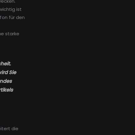
wecken.
ichtig ist
Ton für den
ne starke
heit.
ird Sie
endes
tikels
itert die