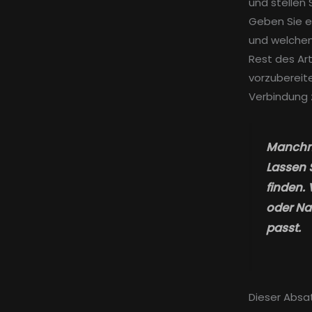
und stellen 
Geben Sie e
und welchen
Rest des Ar
vorzubereite
Verbindung 
Manchma
Lassen 
finden.
oder Na
passt.
Dieser Absa