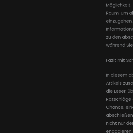
Möglichkeit,
Raum, um al
einzugehen. 
Informatione
zu den absc
während Sie 
Fazit mit Sc
In diesem a
Artikels zu
die Leser, ü
Ratschläge a
Chance, eine
abschließen
nicht nur de
engagieren.