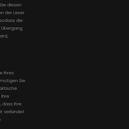
 Sie diesen
en der Leser
 sodass die
ls Übergang
ird,
e Ihres
rmutigen Sie
aktische
 Ihre
, dass Ihre
it verbindet
u