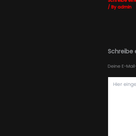
Schreibe ei
/ By
admin
Schreibe
Deine E-Mail
Hier
eingeben…