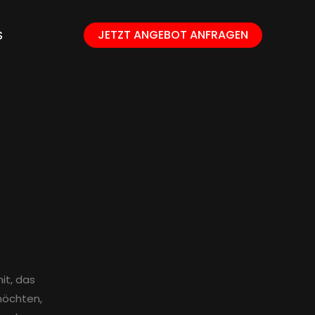
JETZT ANGEBOT ANFRAGEN
S
it, das
möchten,